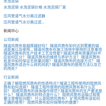
水泡泥袋
水泡泥袋
水泡泥袋价格
水泡泥袋厂家
压风管道气水分离过滤器
压风管道气水分离过滤...
新闻中心
公司新闻
隧道风筒布是越厚越好吗？
隧道风筒布如何达到需要的输
送距离以及使用...
隧道风筒布在施工场地中使用的注意事项
隧道风筒布的生产技术工艺及性能?
隧道风筒布质量的好坏
应如何区分？
隧道风筒布的维修与养护方法？
隧道风筒布
批发中如何保证无质量问题？
隧道风筒布的连接方式？
隧
道风筒布适合什么样的风机?
隧道风筒布的使用方法以及它
的用处?
行业新闻
正确了解阻燃风筒布的性质特点?
隧道工程所使用的阻燃风
筒布如何选择？
隧道工程所使用的阻燃风筒布有什么区
别？
阻燃风筒布的具体操作规范?
隧道风筒布的生产要求是
什么？
隧道风筒布的特点是什么？
阻燃风筒布运输过程需
要注意哪些问题？
什么是阻燃风筒布？
矿用风筒布该如何
正确的使用？
阻燃风筒布如何保障你的健康？