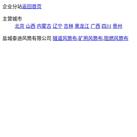
企业分站
返回首页
主营城市
北京
山西
内蒙古
辽宁
吉林
黑龙江
广西
四川
贵州
盐城泰迪风筒有限公司
隧道风筒布
,
矿用风筒布
,
阻燃风筒布