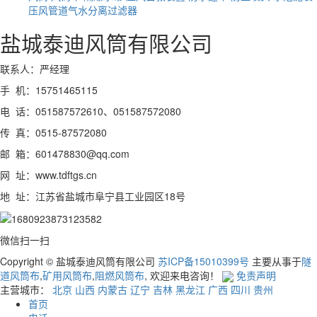
压风管道气水分离过滤器
盐城泰迪风筒有限公司
联系人：严经理
手 机：15751465115
电 话：051587572610、051587572080
传 真：0515-87572080
邮 箱：601478830@qq.com
网 址：www.tdftgs.cn
地 址：江苏省盐城市阜宁县工业园区18号
微信扫一扫
Copyright © 盐城泰迪风筒有限公司
苏ICP备15010399号
主要从事于
隧
道风筒布
,
矿用风筒布
,
阻燃风筒布
, 欢迎来电咨询！
免责声明
主营城市：
北京
山西
内蒙古
辽宁
吉林
黑龙江
广西
四川
贵州
首页