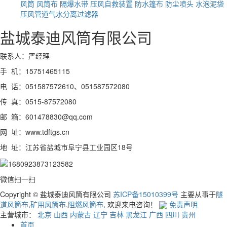
风筒
风筒布
隔爆水带
压风自救装置
防水篷布
防尘喷头
水泡泥袋
压风管道气水分离过滤器
盐城泰迪风筒有限公司
联系人：严经理
手 机：15751465115
电 话：051587572610、051587572080
传 真：0515-87572080
邮 箱：601478830@qq.com
网 址：www.tdftgs.cn
地 址：江苏省盐城市阜宁县工业园区18号
微信扫一扫
Copyright © 盐城泰迪风筒有限公司
苏ICP备15010399号
主要从事于
隧
道风筒布
,
矿用风筒布
,
阻燃风筒布
, 欢迎来电咨询！
免责声明
主营城市：
北京
山西
内蒙古
辽宁
吉林
黑龙江
广西
四川
贵州
首页