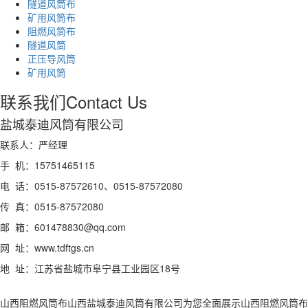
隧道风筒布
矿用风筒布
阻燃风筒布
隧道风筒
正压导风筒
矿用风筒
联系我们
Contact Us
盐城泰迪风筒有限公司
联系人：严经理
手 机：15751465115
电 话：0515-87572610、0515-87572080
传 真：0515-87572080
邮 箱：601478830@qq.com
网 址：www.tdftgs.cn
地 址：江苏省盐城市阜宁县工业园区18号
山西阻燃风筒布山西盐城泰迪风筒有限公司为您全面展示山西阻燃风筒布