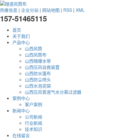
热推信息
|
企业分站
|
网站地图
|
RSS
|
XML
157-51465115
首页
关于我们
产品中心
山西风筒
山西风筒布
山西隔爆水带
山西压风自救装置
山西防水篷布
山西防尘喷头
山西水泡泥袋
山西压风管道气水分离过滤器
案例中心
客户案例
新闻中心
公司新闻
行业新闻
技术知识
在线留言